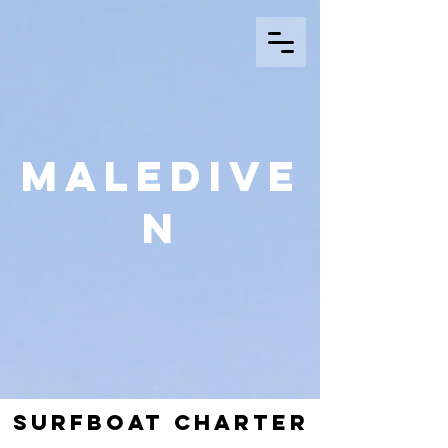
Maledive
n
Surfboat Charter